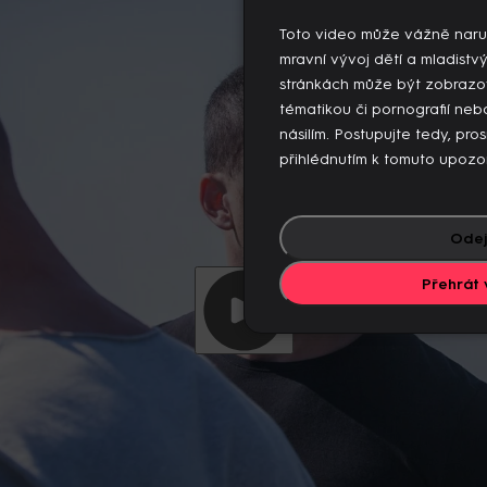
 videí současně. Pokud chcete pokračovat v přehrávání na to
jiných zařízeních.
Toto video může vážně naru
Více o limitu změn zařízení
mravní vývoj dětí a mladistv
stránkách může být zobrazo
tématikou či pornografií n
násilím. Postupujte tedy, pro
přihlédnutím k tomuto upozo
Odej
Přehrát 