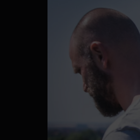
Aktuálně je přehráváno příliš mnoho