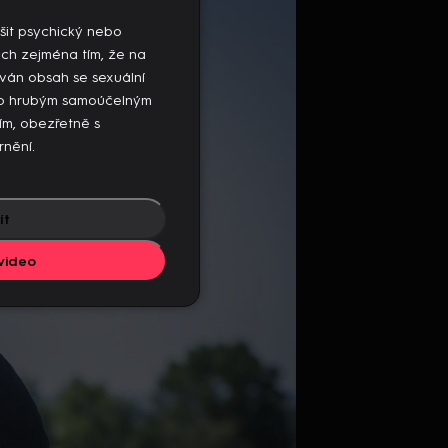
mto zařízení, ukončete přehrávání na
šit psychický nebo
ých zejména tím, že na
ván obsah se sexuální
ebo hrubým samoúčelným
sím, obezřetně s
rnění.
ít
video