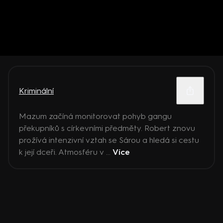
Kriminální
Mazum začíná monitorovat pohyb gangu
překupníků s církevními předměty. Robert znovu
prožívá intenzivní vztah se Sárou a hledá si cestu
k její dceři. Atmosféru v ...
Více