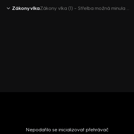
Zákony vlka
Zákony vlka (1) – Střelba možná minula cíl
Nepodařilo se inicializovat přehrávač