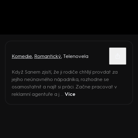
Komedie
,
Romantický
,
Telenovela
Když Sanem zjistí, že ji rodiče chtějí provdat za
jejího neúnavného nápadníka, rozhodne se
osamostatnit a najít si práci. Začne pracovat v
reklamní agentuře a j ...
Více