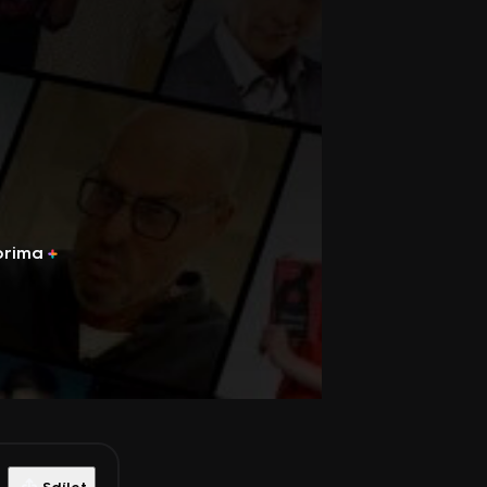
prima