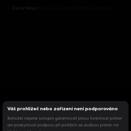
Želvy Ninja
2. série, 1. epizoda: Trable s mutací
Váš prohlížeč nebo zařízení není podporováno
Bohužel nejsme schopni garantovat plnou funkčnost prima+
ani poskytovat podporu při potížích se službou prima+ na
Nepodařilo se inicializovat přehrávač