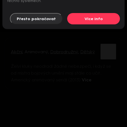
těchto systémech.
Přesto pokračovat
Více info
Akční
,
Animovaný
,
Dobrodružný
,
Dětský
Želví kluky neodradí žádné nebezpečí, i když se
od mistra bojových umění mají stále co učit...
Americký animovaný seriál (2013)
Více