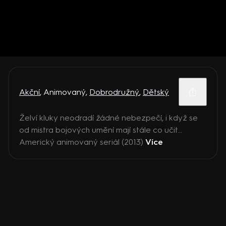
Akční
,
Animovaný
,
Dobrodružný
,
Dětský
Želví kluky neodradí žádné nebezpečí, i když se
od mistra bojových umění mají stále co učit...
Americký animovaný seriál (2013)
Více