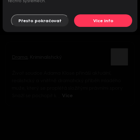
těchto systémech.
Přesto pokračovat
Více info
Drama
,
Kriminalistický
Život soudce Adama Klose přináší aktuální,
realistický a vnitřně dramatický příběh mladého
muže, který se proplétá složitými právními spory.
Snaží se pochopit k ...
Více