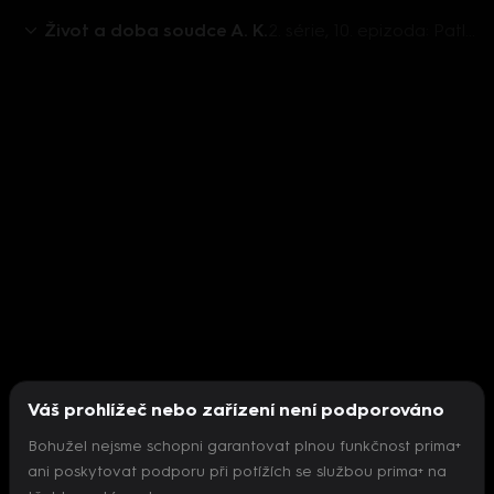
Život a doba soudce A. K.
2. série, 10. epizoda: Patláci
Váš prohlížeč nebo zařízení není podporováno
Bohužel nejsme schopni garantovat plnou funkčnost prima+
ani poskytovat podporu při potížích se službou prima+ na
Nepodařilo se inicializovat přehrávač