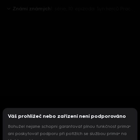
Známí známých
1. série, 10. epizoda: Syn herců Prachaře a Rybové František Prachař
Váš prohlížeč nebo zařízení není podporováno
Bohužel nejsme schopni garantovat plnou funkčnost prima+
ani poskytovat podporu při potížích se službou prima+ na
Nepodařilo se inicializovat přehrávač