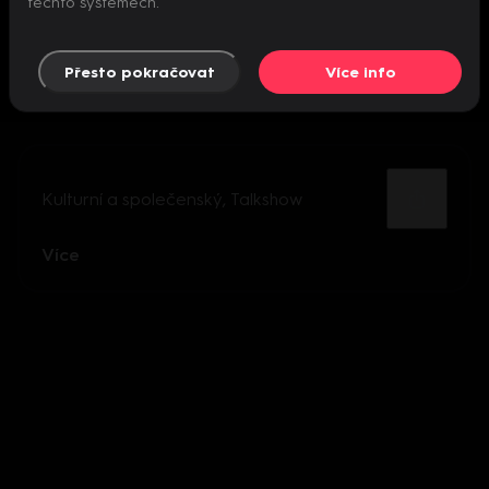
těchto systémech.
Přesto pokračovat
Více info
Kulturní a společenský
,
Talkshow
Více