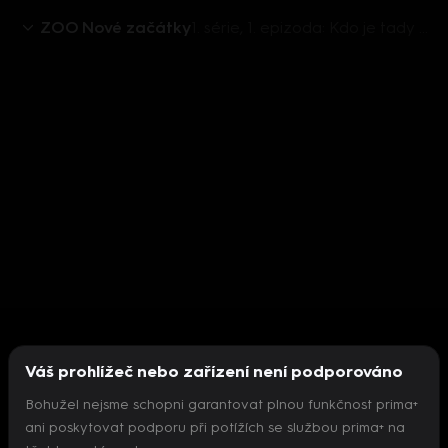
ZOO Nové začátky
1. série, 1. epizoda: Kdo je tady nejmenší?
Váš prohlížeč nebo zařízení není podporováno
Bohužel nejsme schopni garantovat plnou funkčnost prima+
ani poskytovat podporu při potížích se službou prima+ na
Nepodařilo se inicializovat přehrávač