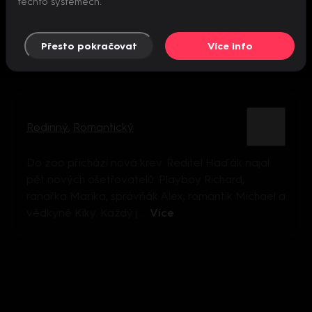
těchto systémech.
Přesto pokračovat
Více info
Rodinný
,
Romantický
Do zoo přichází nová krev. Ředitel Haďák najal
pět nových ošetřovatelů. Playboy Richard,
ranařka Marika, správňák Alex, romantik Michael a
vědkyně Kiky. Každý j ...
Více