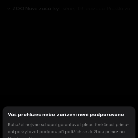
ZOO Nové začátky
1. série, 103. epizoda: Prasklá vajíčka
Váš prohlížeč nebo zařízení není podporováno
Bohužel nejsme schopni garantovat plnou funkčnost prima+
ani poskytovat podporu při potížích se službou prima+ na
Nepodařilo se inicializovat přehrávač