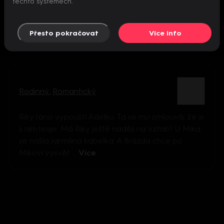
těchto systémech.
Přesto pokračovat
Více info
Rodinný
,
Romantický
Riky ráno vypouští Adélku. Ta se mu omlouvá, že si
s ním hraje. Má Riky ještě naději na vztah? U Mika
se našla Jarmilina kabelka. A Brázda chce po
Mikovi vysvět ...
Více