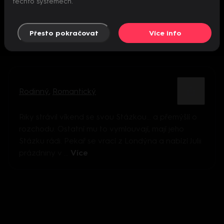
těchto systémech.
Přesto pokračovat
Více info
Rodinný
,
Romantický
Riky strávil víkend se svou Stázkou… a přemýšlí o
rozchodu. Ostatní mu to vymlouvají, mají jeho
Stázku rádi. Pekař se vrací z Londýna a nabízí Julii
prázdniny v ...
Více