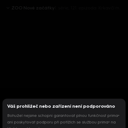
ZOO Nové začátky
1. série, 121. epizoda: Krkavčí matka
Váš prohlížeč nebo zařízení není podporováno
Bohužel nejsme schopni garantovat plnou funkčnost prima+
ani poskytovat podporu při potížích se službou prima+ na
Nepodařilo se inicializovat přehrávač