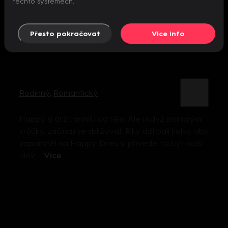
těchto systémech.
Přesto pokračovat
Více info
Rodinný
,
Romantický
Happy si drží Jarmilu od těla. Ale i když pomalými
krůčky, začínají se sbližovat. Riky dál balí holky, aby
zapomněl na Happy. Dnes si přivede na byt další
úlov ...
Více