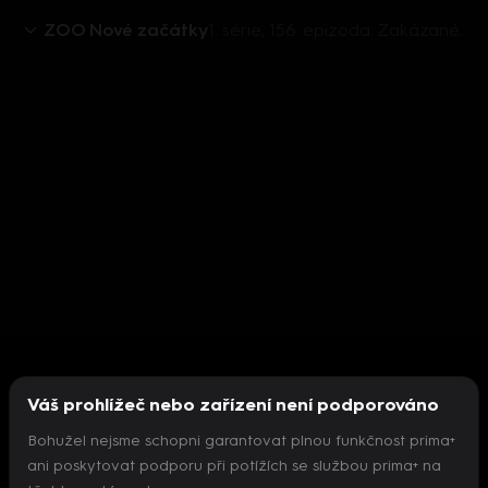
ZOO Nové začátky
1. série, 156. epizoda: Zakázané ovoce
Váš prohlížeč nebo zařízení není podporováno
Bohužel nejsme schopni garantovat plnou funkčnost prima+
ani poskytovat podporu při potížích se službou prima+ na
Nepodařilo se inicializovat přehrávač