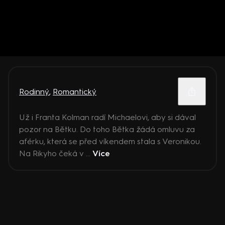
Rodinný
,
Romantický
Už i Franta Kolman radí Michaelovi, aby si dával
pozor na Bětku. Do toho Bětka žádá omluvu za
aférku, která se před víkendem stala s Veronikou.
Na Rikyho čeká v ...
Více