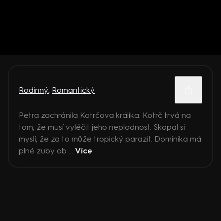
Rodinný
,
Romantický
Petra zachránila Kotrčova králíka. Kotrč trvá na
tom, že musí vyléčit jeho neplodnost. Skopal si
myslí, že za to může tropický parazit. Dominika má
plné zuby ob ...
Více