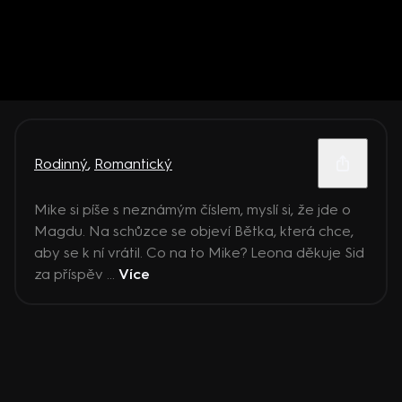
Rodinný
,
Romantický
Mike si píše s neznámým číslem, myslí si, že jde o
Magdu. Na schůzce se objeví Bětka, která chce,
aby se k ní vrátil. Co na to Mike? Leona děkuje Sid
za příspěv ...
Více