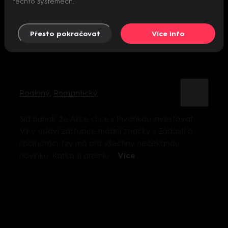
těchto systémech.
Přesto pokračovat
Více info
Rodinný
,
Romantický
Sid odhalí, že Alice chce s Pivoňkou investovat.
Viky osloví zástupce módní značky s žádostí o
spolupráci. Izy má pro všechny nečekanou
novinku. Katka si promlu ...
Více