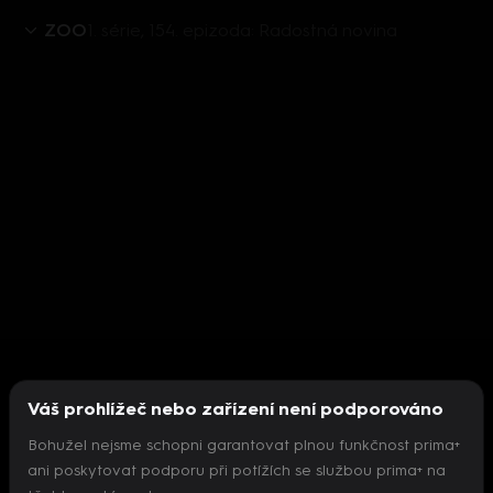
ZOO
1. série, 154. epizoda: Radostná novina
Váš prohlížeč nebo zařízení není podporováno
Bohužel nejsme schopni garantovat plnou funkčnost prima+
ani poskytovat podporu při potížích se službou prima+ na
Nepodařilo se inicializovat přehrávač