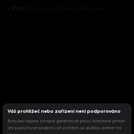
ZOO
ZOO (115) – Judith hodlá sbalit Adama
Váš prohlížeč nebo zařízení není podporováno
Bohužel nejsme schopni garantovat plnou funkčnost prima+
ani poskytovat podporu při potížích se službou prima+ na
Nepodařilo se inicializovat přehrávač