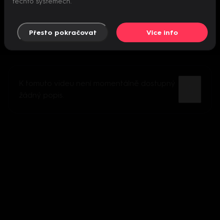
těchto systémech.
Přesto pokračovat
Více info
K tomuto videu není momentálně dostupný
žádný popis.