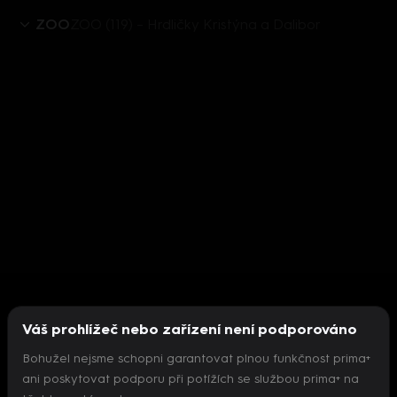
ZOO
ZOO (119) – Hrdličky Kristýna a Dalibor
Váš prohlížeč nebo zařízení není podporováno
Bohužel nejsme schopni garantovat plnou funkčnost prima+
ani poskytovat podporu při potížích se službou prima+ na
Nepodařilo se inicializovat přehrávač