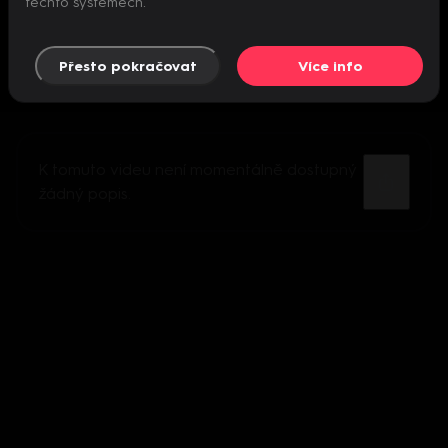
těchto systémech.
Přesto pokračovat
Více info
K tomuto videu není momentálně dostupný
žádný popis.