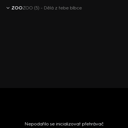
ZOO
ZOO (5) - Dělá z tebe blbce
Nepodařilo se inicializovat přehrávač