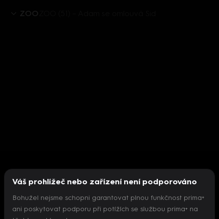
ZOO
ZOO (51) – Adam se omlouvá Sid
Váš prohlížeč nebo zařízení není podporováno
Bohužel nejsme schopni garantovat plnou funkčnost prima+
ani poskytovat podporu při potížích se službou prima+ na
Nepodařilo se inicializovat přehrávač