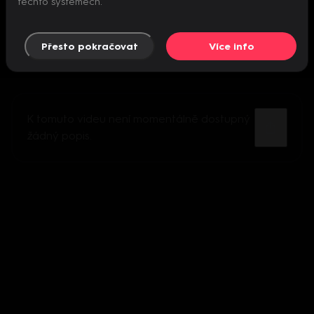
těchto systémech.
Přesto pokračovat
Více info
K tomuto videu není momentálně dostupný
žádný popis.