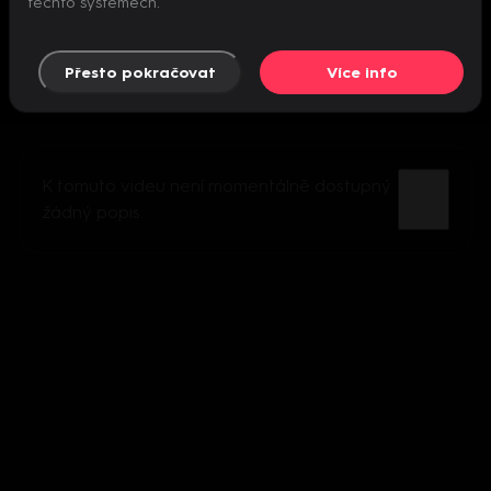
těchto systémech.
Přesto pokračovat
Více info
K tomuto videu není momentálně dostupný
žádný popis.