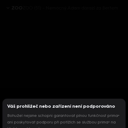
ZOO
ZOO (51) – Nemocný Adam dorazí za Bertem
Váš prohlížeč nebo zařízení není podporováno
Bohužel nejsme schopni garantovat plnou funkčnost prima+
ani poskytovat podporu při potížích se službou prima+ na
Nepodařilo se inicializovat přehrávač