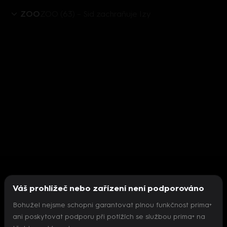
ZOO
ZOO (63) – Sid zachraňuje Izy
Váš prohlížeč nebo zařízení není podporováno
Bohužel nejsme schopni garantovat plnou funkčnost prima+
ani poskytovat podporu při potížích se službou prima+ na
Nepodařilo se inicializovat přehrávač