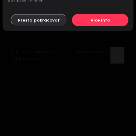
těchto systémech.
Přesto pokračovat
Více info
K tomuto videu není momentálně dostupný
žádný popis.