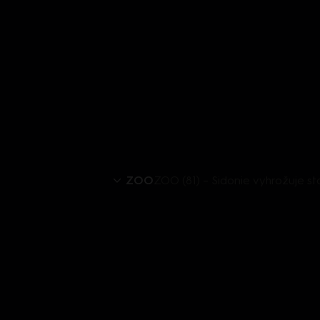
ZOO
ZOO (81) – Sidonie vyhrožuje st