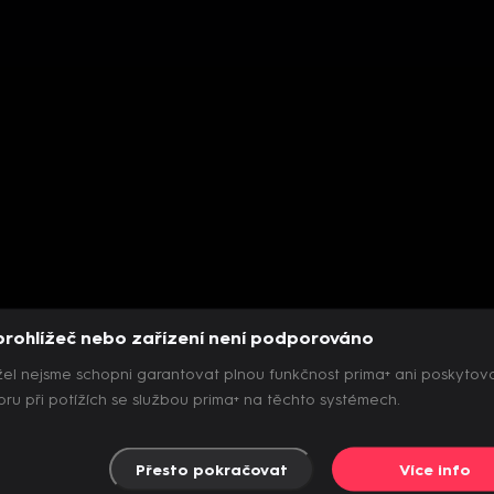
prohlížeč nebo zařízení není podporováno
el nejsme schopni garantovat plnou funkčnost prima+ ani poskytov
ru při potížích se službou prima+ na těchto systémech.
Přesto pokračovat
Více info