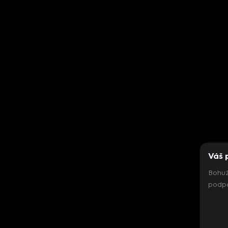
Váš 
Bohuž
podpo