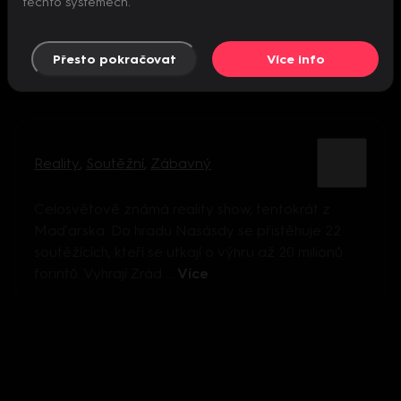
těchto systémech.
Přesto pokračovat
Více info
Reality
,
Soutěžní
,
Zábavný
Celosvětově známá reality show, tentokrát z
Maďarska. Do hradu Nasásdy se přistěhuje 22
soutěžících, kteří se utkají o výhru až 20 milionů
forintů. Vyhrají Zrád ...
Více