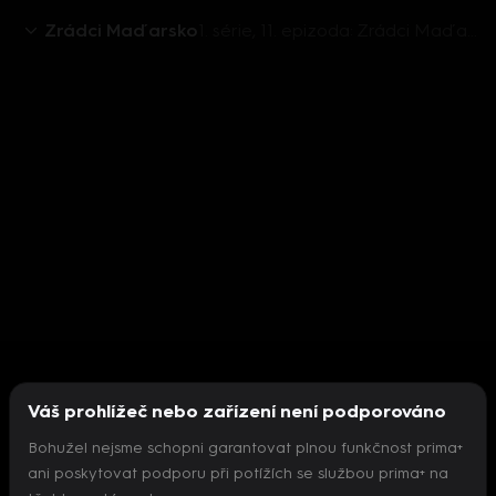
Zrádci Maďarsko
1. série, 11. epizoda: Zrádci Maďarsko S1 (11)
Váš prohlížeč nebo zařízení není podporováno
Bohužel nejsme schopni garantovat plnou funkčnost prima+
ani poskytovat podporu při potížích se službou prima+ na
Nepodařilo se inicializovat přehrávač