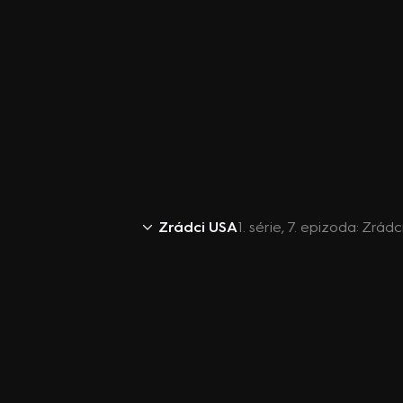
Zrádci USA
1. série, 7. epizoda: Zrádc