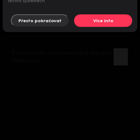
těchto systémech.
Přesto pokračovat
Více info
K tomuto videu není momentálně dostupný
žádný popis.