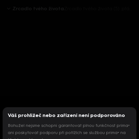
Zrcadlo tvého života
Zrcadlo tvého života (5): přání_José Carreras
Váš prohlížeč nebo zařízení není podporováno
Bohužel nejsme schopni garantovat plnou funkčnost prima+
ani poskytovat podporu při potížích se službou prima+ na
Nepodařilo se inicializovat přehrávač