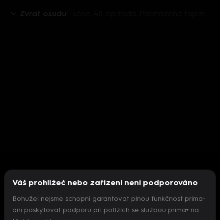
Zvrat osudu
1. série, 48. epizoda: Prozrazené tajemství
Váš prohlížeč nebo zařízení není podporováno
Bohužel nejsme schopni garantovat plnou funkčnost prima+
ani poskytovat podporu při potížích se službou prima+ na
Nepodařilo se inicializovat přehrávač