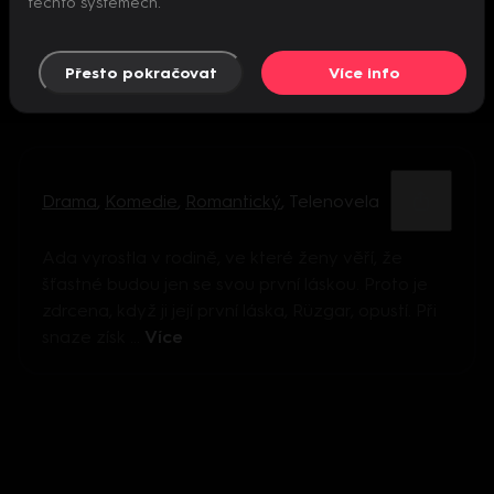
těchto systémech.
Přesto pokračovat
Více info
Drama
,
Komedie
,
Romantický
,
Telenovela
Ada vyrostla v rodině, ve které ženy věří, že
šťastné budou jen se svou první láskou. Proto je
zdrcena, když ji její první láska, Rüzgar, opustí. Při
snaze získ ...
Více