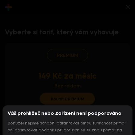
Vyberte si tarif, který vám vyhovuje
PREMIUM
149 Kč za měsíc
Bez reklam
Koupit PREMIUM
Váš prohlížeč nebo zařízení není podporováno
S ročním předplatným od 124 Kč/měs.
Bohužel nejsme schopni garantovat plnou funkčnost prima+
Archiv pořadů
ani poskytovat podporu při potížích se službou prima+ na