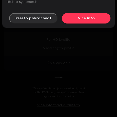
těchto systémech.
Předpremiéry seriálů
Přesto pokračovat
Více info
2000+ českých i zahraničních titulů
FullHD kvalita
5 rodinných profilů
Živé vysílání*
*Živé vysílání Prima je samostatná digitální
služba FTV Prima, dostupná zdarma všem
registrovaným uživatelům.
Více informací o tarifech