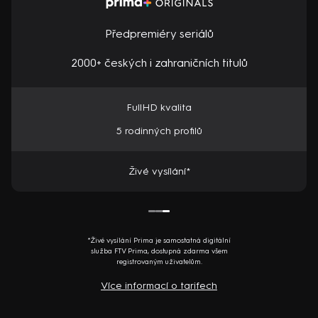
Předpremiéry seriálů
2000+ českých i zahraničních titulů
FullHD kvalita
5 rodinných profilů
Živé vysílání*
*Živé vysílání Prima je samostatná digitální
služba FTV Prima, dostupná zdarma všem
registrovaným uživatelům.
Více informací o tarifech