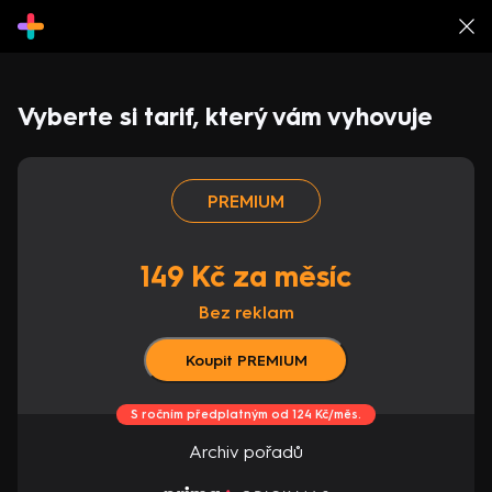
Vyberte si tarif, který vám vyhovuje
PREMIUM
149 Kč za měsíc
Bez reklam
Koupit PREMIUM
S ročním předplatným od 124 Kč/měs.
Archiv pořadů