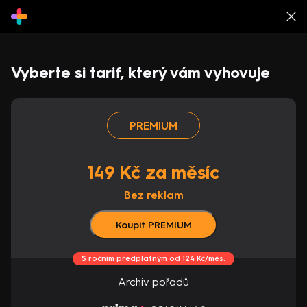
Vyberte si tarif, který vám vyhovuje
PREMIUM
149 Kč za měsíc
Bez reklam
Koupit PREMIUM
S ročním předplatným od 124 Kč/měs.
Archiv pořadů