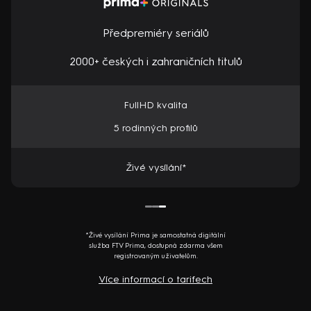
Předpremiéry seriálů
2000+ českých i zahraničních titulů
FullHD kvalita
5 rodinných profilů
Živé vysílání*
*Živé vysílání Prima je samostatná digitální
služba FTV Prima, dostupná zdarma všem
registrovaným uživatelům.
Více informací o tarifech