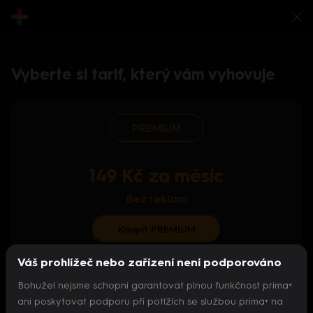
Vyberte si tarif, který vám vyhovuje
PREMIUM
149 Kč za měsíc
Bez reklam
Koupit PREMIUM
Váš prohlížeč nebo zařízení není podporováno
S ročním předplatným od 124 Kč/měs.
Bohužel nejsme schopni garantovat plnou funkčnost prima+
Archiv pořadů
ani poskytovat podporu při potížích se službou prima+ na