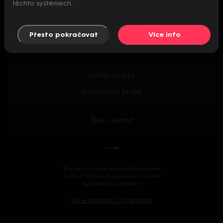
těchto systémech.
Předpremiéry seriálů
Přesto pokračovat
Více info
2000+ českých i zahraničních titulů
FullHD kvalita
5 rodinných profilů
Živé vysílání*
*Živé vysílání Prima je samostatná digitální
služba FTV Prima, dostupná zdarma všem
registrovaným uživatelům.
Více informací o tarifech