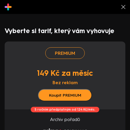
Vyberte si tarif, který vám vyhovuje
PREMIUM
149 Kč za měsíc
Bez reklam
Koupit PREMIUM
S ročním předplatným od 124 Kč/měs.
Archiv pořadů