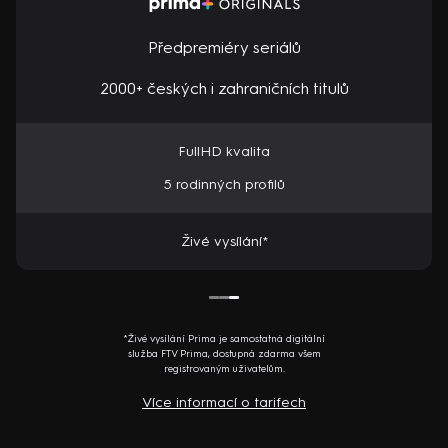
Předpremiéry seriálů
2000+ českých i zahraničních titulů
FullHD kvalita
5 rodinných profilů
Živé vysílání*
*Živé vysílání Prima je samostatná digitální
služba FTV Prima, dostupná zdarma všem
registrovaným uživatelům.
Více informací o tarifech