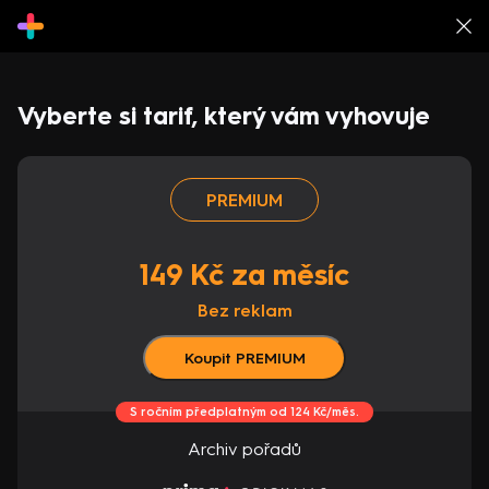
Vyberte si tarif, který vám vyhovuje
PREMIUM
149 Kč za měsíc
Bez reklam
Koupit PREMIUM
S ročním předplatným od 124 Kč/měs.
Archiv pořadů