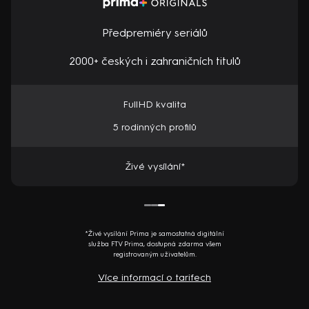
Předpremiéry seriálů
2000+ českých i zahraničních titulů
FullHD kvalita
5 rodinných profilů
Živé vysílání*
*Živé vysílání Prima je samostatná digitální
služba FTV Prima, dostupná zdarma všem
registrovaným uživatelům.
Více informací o tarifech