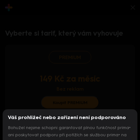
Vyberte si tarif, který vám vyhovuje
PREMIUM
149 Kč za měsíc
Bez reklam
Koupit PREMIUM
Váš prohlížeč nebo zařízení není podporováno
S ročním předplatným od 124 Kč/měs.
Bohužel nejsme schopni garantovat plnou funkčnost prima+
Archiv pořadů
ani poskytovat podporu při potížích se službou prima+ na