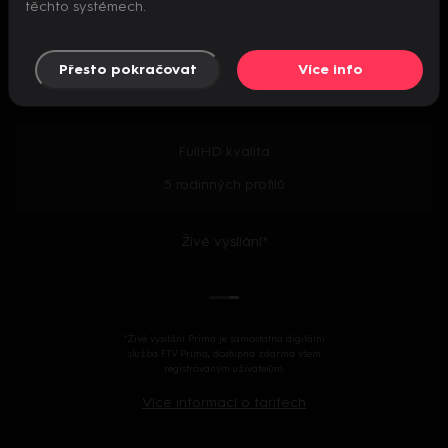
těchto systémech.
Předpremiéry seriálů
Přesto pokračovat
Více info
2000+ českých i zahraničních titulů
FullHD kvalita
5 rodinných profilů
Živé vysílání*
*Živé vysílání Prima je samostatná digitální
služba FTV Prima, dostupná zdarma všem
registrovaným uživatelům.
Více informací o tarifech