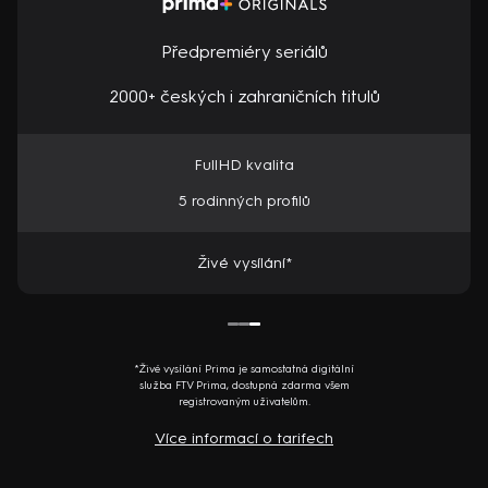
Předpremiéry seriálů
2000+ českých i zahraničních titulů
FullHD kvalita
5 rodinných profilů
Živé vysílání*
*Živé vysílání Prima je samostatná digitální
služba FTV Prima, dostupná zdarma všem
registrovaným uživatelům.
Více informací o tarifech