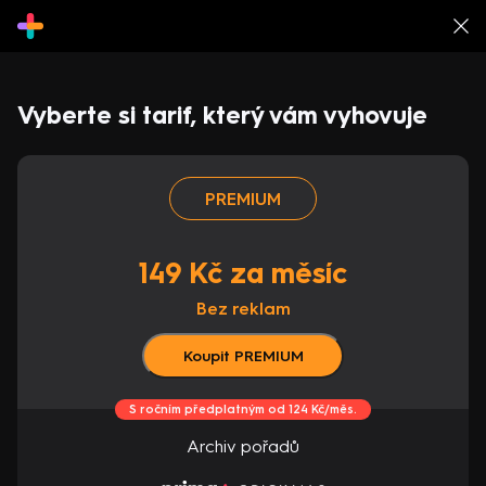
Vyberte si tarif, který vám vyhovuje
PREMIUM
149 Kč za měsíc
Bez reklam
Koupit PREMIUM
S ročním předplatným od 124 Kč/měs.
Archiv pořadů