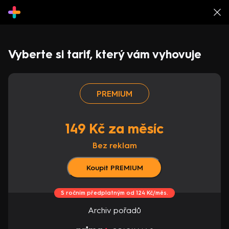
Vyberte si tarif, který vám vyhovuje
PREMIUM
149 Kč za měsíc
Bez reklam
Koupit PREMIUM
S ročním předplatným od 124 Kč/měs.
Archiv pořadů