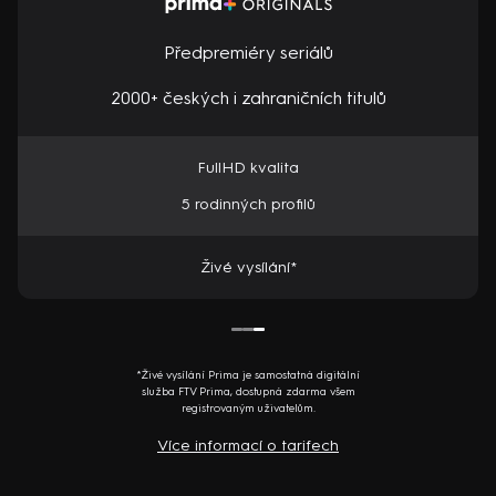
Předpremiéry seriálů
2000+ českých i zahraničních titulů
FullHD kvalita
5 rodinných profilů
Živé vysílání*
*Živé vysílání Prima je samostatná digitální
služba FTV Prima, dostupná zdarma všem
registrovaným uživatelům.
Více informací o tarifech