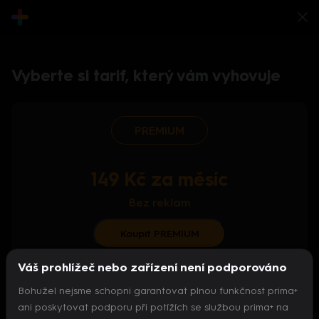
Vyberte si tarif, který vám vyhovuje
PREMIUM
149 Kč za měsíc
Bez reklam
Koupit PREMIUM
Váš prohlížeč nebo zařízení není podporováno
S ročním předplatným od 124 Kč/měs.
Bohužel nejsme schopni garantovat plnou funkčnost prima+
Archiv pořadů
ani poskytovat podporu při potížích se službou prima+ na