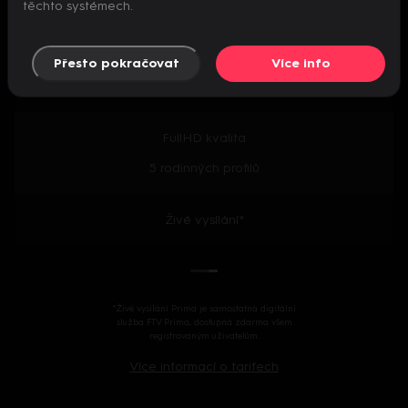
těchto systémech.
Předpremiéry seriálů
Přesto pokračovat
Více info
2000+ českých i zahraničních titulů
FullHD kvalita
5 rodinných profilů
Živé vysílání*
*Živé vysílání Prima je samostatná digitální
služba FTV Prima, dostupná zdarma všem
registrovaným uživatelům.
Více informací o tarifech