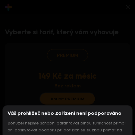
Vyberte si tarif, který vám vyhovuje
PREMIUM
149 Kč za měsíc
Bez reklam
Koupit PREMIUM
Váš prohlížeč nebo zařízení není podporováno
S ročním předplatným od 124 Kč/měs.
Bohužel nejsme schopni garantovat plnou funkčnost prima+
Archiv pořadů
ani poskytovat podporu při potížích se službou prima+ na