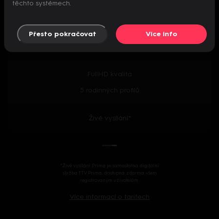
těchto systémech.
Předpremiéry seriálů
Přesto pokračovat
Více info
2000+ českých i zahraničních titulů
FullHD kvalita
5 rodinných profilů
Živé vysílání*
*Živé vysílání Prima je samostatná digitální
služba FTV Prima, dostupná zdarma všem
registrovaným uživatelům.
Více informací o tarifech