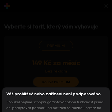
Vyberte si tarif, který vám vyhovuje
PREMIUM
149 Kč za měsíc
Bez reklam
Koupit PREMIUM
Váš prohlížeč nebo zařízení není podporováno
S ročním předplatným od 124 Kč/měs.
Bohužel nejsme schopni garantovat plnou funkčnost prima+
Archiv pořadů
ani poskytovat podporu při potížích se službou prima+ na