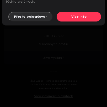
těchto systémech.
Předpremiéry seriálů
Přesto pokračovat
Více info
2000+ českých i zahraničních titulů
FullHD kvalita
5 rodinných profilů
Živé vysílání*
*Živé vysílání Prima je samostatná digitální
služba FTV Prima, dostupná zdarma všem
registrovaným uživatelům.
Více informací o tarifech