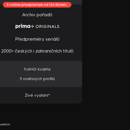
S ročním předplatným od 124 Kč/měs.
Archiv pořadů
Předpremiéry seriálů
2000+ českých i zahraničních titulů
FullHD kvalita
5 rodinných profilů
Živé vysílání*
vatelům.