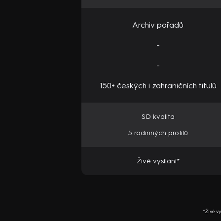
Archiv pořadů
-
-
150+ českých i zahraničních titulů
SD kvalita
5 rodinných profilů
Živé vysílání*
*Živé v