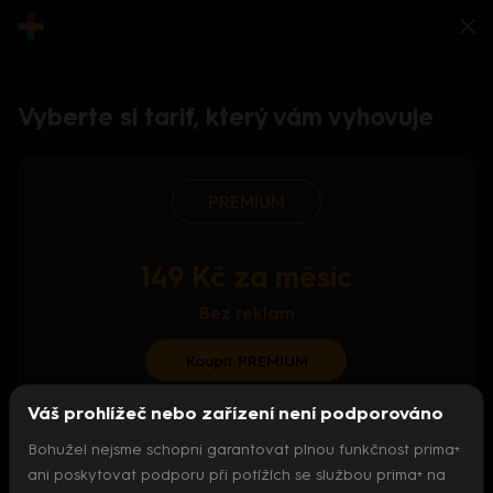
Vyberte si tarif, který vám vyhovuje
PREMIUM
149 Kč za měsíc
Bez reklam
Koupit PREMIUM
Váš prohlížeč nebo zařízení není podporováno
S ročním předplatným od 124 Kč/měs.
Bohužel nejsme schopni garantovat plnou funkčnost prima+
Archiv pořadů
ani poskytovat podporu při potížích se službou prima+ na