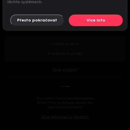
těchto systémech.
Předpremiéry seriálů
Přesto pokračovat
Více info
2000+ českých i zahraničních titulů
FullHD kvalita
5 rodinných profilů
Živé vysílání*
*Živé vysílání Prima je samostatná digitální
služba FTV Prima, dostupná zdarma všem
registrovaným uživatelům.
Více informací o tarifech