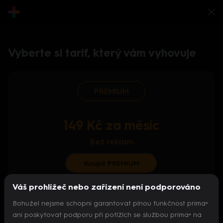
Vyberte si tarif, který vám vyhovuje
PREMIUM
149 Kč za měsíc
Bez reklam
Koupit PREMIUM
Váš prohlížeč nebo zařízení není podporováno
S ročním předplatným od 124 Kč/měs.
Bohužel nejsme schopni garantovat plnou funkčnost prima+
Archiv pořadů
ani poskytovat podporu při potížích se službou prima+ na