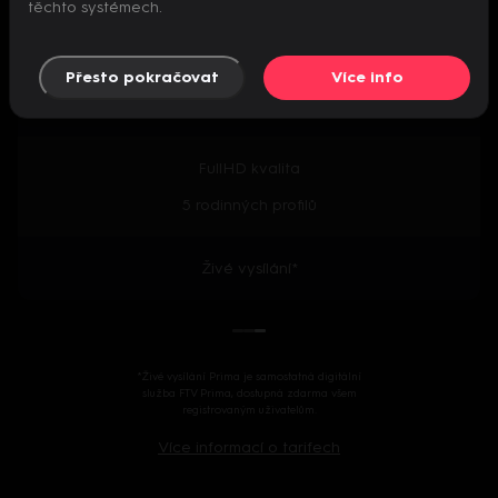
těchto systémech.
Předpremiéry seriálů
Přesto pokračovat
Více info
2000+ českých i zahraničních titulů
FullHD kvalita
5 rodinných profilů
Živé vysílání*
*Živé vysílání Prima je samostatná digitální
služba FTV Prima, dostupná zdarma všem
registrovaným uživatelům.
Více informací o tarifech