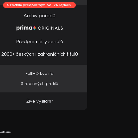
S ročním předplatným od 124 Kč/měs.
Archiv pořadů
Předpremiéry seriálů
2000+ českých i zahraničních titulů
FullHD kvalita
5 rodinných profilů
Živé vysílání*
vatelům.