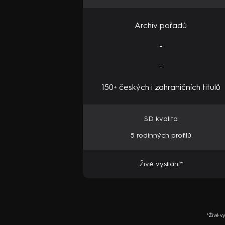
Archiv pořadů
-
-
150+ českých i zahraničních titulů
SD kvalita
5 rodinných profilů
Živé vysílání*
*Živé v