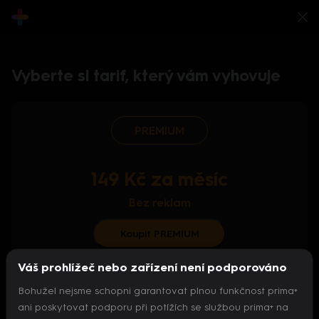
Vyberte si tarif, který vám vyhovuje
PREMIUM
149 Kč za měsíc
Bez reklam
Koupit PREMIUM
Váš prohlížeč nebo zařízení není podporováno
S ročním předplatným od 124 Kč/měs.
Bohužel nejsme schopni garantovat plnou funkčnost prima+
Archiv pořadů
ani poskytovat podporu při potížích se službou prima+ na