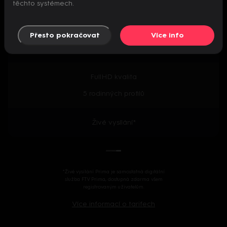
těchto systémech.
Předpremiéry seriálů
Přesto pokračovat
Více info
2000+ českých i zahraničních titulů
FullHD kvalita
5 rodinných profilů
Živé vysílání*
*Živé vysílání Prima je samostatná digitální
služba FTV Prima, dostupná zdarma všem
registrovaným uživatelům.
Více informací o tarifech