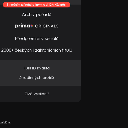
S ročním předplatným od 124 Kč/měs.
Archiv pořadů
Předpremiéry seriálů
2000+ českých i zahraničních titulů
FullHD kvalita
5 rodinných profilů
Živé vysílání*
vatelům.