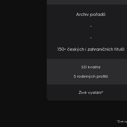
Archiv pořadů
-
-
150+ českých i zahraničních titulů
SD kvalita
5 rodinných profilů
Živé vysílání*
*Živé v