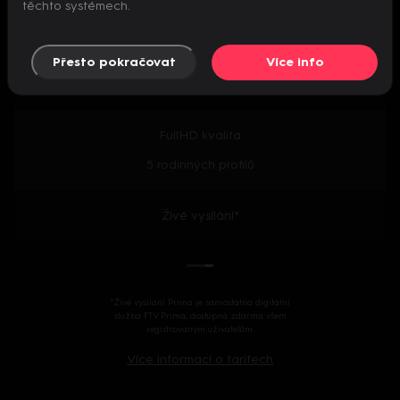
těchto systémech.
Předpremiéry seriálů
Přesto pokračovat
Více info
2000+ českých i zahraničních titulů
FullHD kvalita
5 rodinných profilů
Živé vysílání*
*Živé vysílání Prima je samostatná digitální
služba FTV Prima, dostupná zdarma všem
registrovaným uživatelům.
Více informací o tarifech