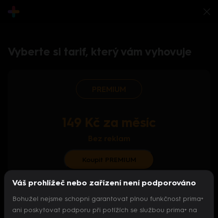
Vyberte si tarif, který vám vyhovuje
PREMIUM
149 Kč za měsíc
Bez reklam
Koupit PREMIUM
Váš prohlížeč nebo zařízení není podporováno
S ročním předplatným od 124 Kč/měs.
Bohužel nejsme schopni garantovat plnou funkčnost prima+
Archiv pořadů
ani poskytovat podporu při potížích se službou prima+ na