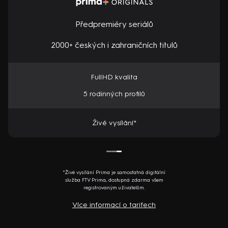
Předpremiéry seriálů
2000+ českých i zahraničních titulů
FullHD kvalita
5 rodinných profilů
Živé vysílání*
*Živé vysílání Prima je samostatná digitální
služba FTV Prima, dostupná zdarma všem
registrovaným uživatelům.
Více informací o tarifech