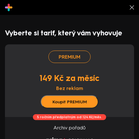
Vyberte si tarif, který vám vyhovuje
PREMIUM
149 Kč za měsíc
Bez reklam
Koupit PREMIUM
S ročním předplatným od 124 Kč/měs.
Archiv pořadů