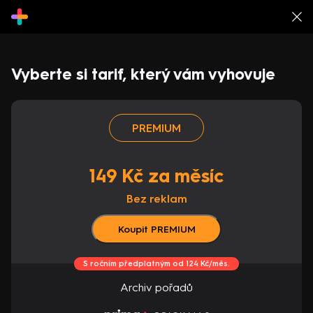
Vyberte si tarif, který vám vyhovuje
PREMIUM
149 Kč za měsíc
Bez reklam
Koupit PREMIUM
S ročním předplatným od 124 Kč/měs.
Archiv pořadů