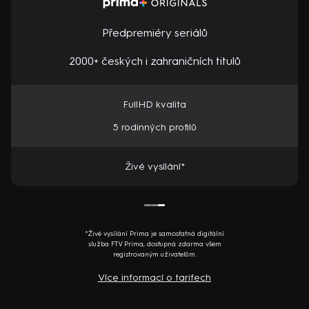
Předpremiéry seriálů
2000+ českých i zahraničních titulů
FullHD kvalita
5 rodinných profilů
Živé vysílání*
*Živé vysílání Prima je samostatná digitální
služba FTV Prima, dostupná zdarma všem
registrovaným uživatelům.
Více informací o tarifech