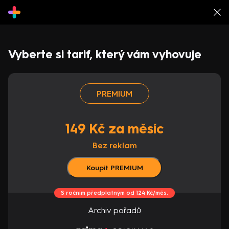
Vyberte si tarif, který vám vyhovuje
PREMIUM
149 Kč za měsíc
Bez reklam
Koupit PREMIUM
S ročním předplatným od 124 Kč/měs.
Archiv pořadů